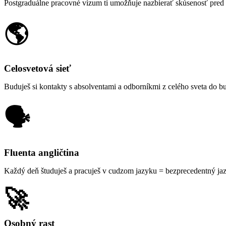
Postgraduálne pracovné vízum ti umožňuje nazbierať skúsenosť pred
🌎
Celosvetová sieť
Buduješ si kontakty s absolventami a odborníkmi z celého sveta do bu
🗣️
Fluenta angličtina
Každý deň študuješ a pracuješ v cudzom jazyku = bezprecedentný jaz
🚀
Osobný rast