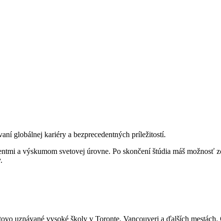
aní globálnej kariéry a bezprecedentných príležitostí.
dentmi a výskumom svetovej úrovne. Po skončení štúdia máš možnosť 
.
etovo uznávané vysoké školy v Toronte, Vancouveri a ďalších mestách. 