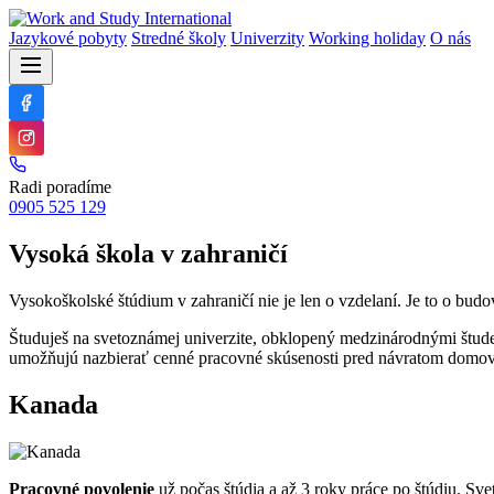
Jazykové pobyty
Stredné školy
Univerzity
Working holiday
O nás
Radi poradíme
0905 525 129
Vysoká škola v zahraničí
Vysokoškolské štúdium v zahraničí nie je len o vzdelaní. Je to o budov
Študuješ na svetoznámej univerzite, obklopený medzinárodnými štu
umožňujú nazbierať cenné pracovné skúsenosti pred návratom domov
Kanada
Pracovné povolenie
už počas štúdia a až 3 roky práce po štúdiu. Sv