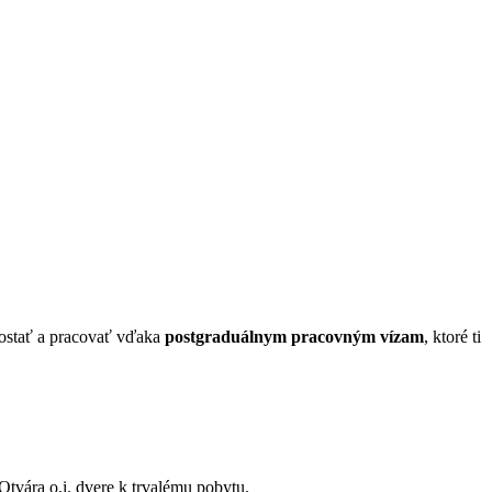
zostať a pracovať vďaka
postgraduálnym pracovným vízam
, ktoré ti
Otvára o.i. dvere k trvalému pobytu.