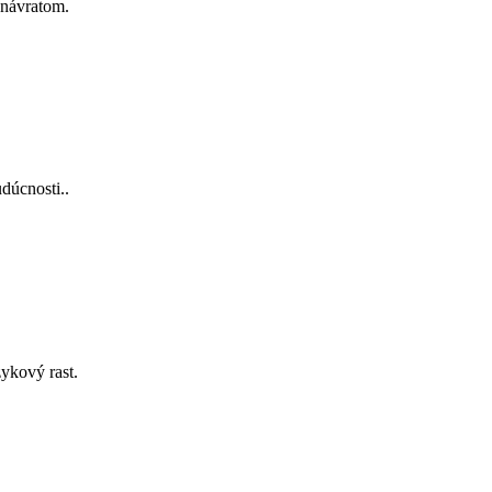
 návratom.
dúcnosti..
ykový rast.