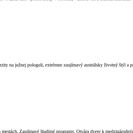
rzity na južnej pologuli, extrémne zaujímavý austrálsky životný štýl a 
h mestách. Zaujímavé študijné programy. Otvára dvere k medzinárodným