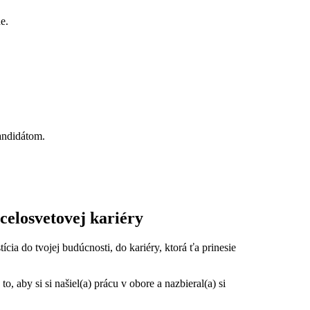
e.
andidátom.
 celosvetovej kariéry
ícia do tvojej budúcnosti, do kariéry, ktorá ťa prinesie
to, aby si si našiel(a) prácu v obore a nazbieral(a) si